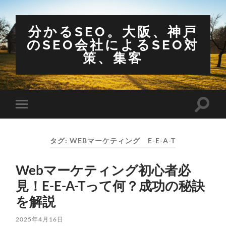
分かるSEO。大阪、神戸
のSEO会社によるSEO対
策、集客
検
モ
索
バ
フ
イ
ィ
ル
ー
タグ:
WEBマーケティング E-E-A-T
メ
ル
ニ
ド
ュ
を
Webマーケティング初心者必
ー
切
を
り
見！E-E-A-Tって何？成功の秘訣
切
替
り
え
を解説
替
る
え
る
2025年4月16日