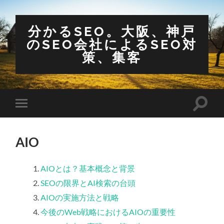
分かるSEO。大阪、神戸
のSEO会社によるSEO対
策、集客
検
モ
索
バ
フ
イ
ィ
ル
ー
AIO
メ
ル
ニ
ド
ュ
を
ー
AIOとは？基本概念と背景
切
を
り
SEOの限界とAI検索の台頭
切
替
り
え
AIOの実施方法と戦略
替
る
え
今後のWeb戦略におけるAIOの重要性
る