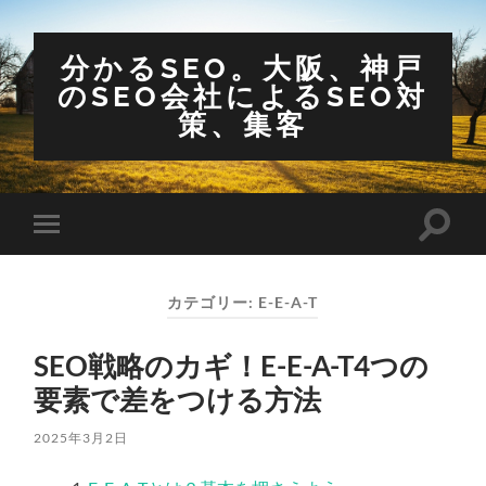
分かるSEO。大阪、神戸
のSEO会社によるSEO対
策、集客
検
モ
索
バ
フ
イ
ィ
ル
ー
カテゴリー:
E-E-A-T
メ
ル
ニ
ド
ュ
を
SEO戦略のカギ！E-E-A-T4つの
ー
切
を
り
要素で差をつける方法
切
替
り
え
替
る
2025年3月2日
え
る