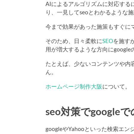
AIによるアルゴリズムに対応する
り、一見してseoとわかるような
今まで効果があった施策もすぐに
そのため、日々柔軟に
SEO
を施す
用が増大するような方向にgoogl
たとえば、少ないコンテンツや内
ん。
ホームページ制作大阪
について。
seo対策でgoogle
googleやYahooといった検索