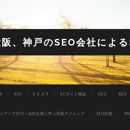
大阪、神戸のSEO会社による
W
AIO
E-E-A-T
ECサイト構築
GEO
SEO
メディアSEO！成功企業に学ぶ実践テクニック
SEO対策
S