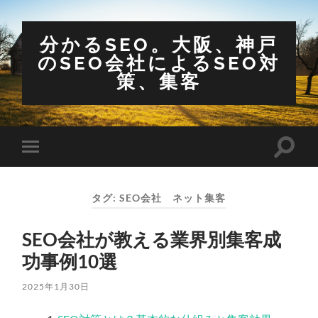
分かるSEO。大阪、神戸
のSEO会社によるSEO対
策、集客
検
モ
索
バ
フ
イ
ィ
ル
ー
タグ:
SEO会社 ネット集客
メ
ル
ニ
ド
ュ
を
SEO会社が教える業界別集客成
ー
切
を
り
功事例10選
切
替
り
え
替
る
2025年1月30日
え
る