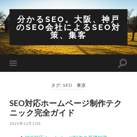
分かるSEO。大阪、神戸
のSEO会社によるSEO対
策、集客
検
モ
索
バ
フ
イ
ィ
ル
ー
タグ:
SEO 東京
メ
ル
ニ
ド
ュ
を
SEO対応ホームページ制作テク
ー
切
を
り
ニック完全ガイド
切
替
り
え
替
る
2025年12月13日
え
る