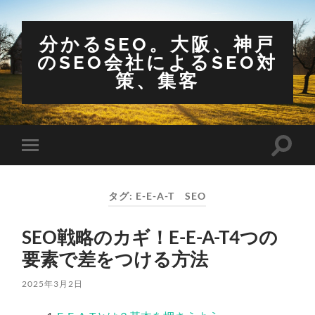
分かるSEO。大阪、神戸
のSEO会社によるSEO対
策、集客
検
モ
索
バ
フ
イ
ィ
ル
ー
タグ:
E-E-A-T SEO
メ
ル
ニ
ド
ュ
を
SEO戦略のカギ！E-E-A-T4つの
ー
切
を
り
要素で差をつける方法
切
替
り
え
替
る
2025年3月2日
え
る