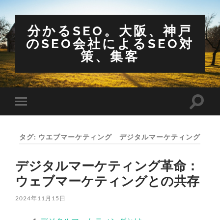
分かるSEO。大阪、神戸
のSEO会社によるSEO対
策、集客
検
モ
索
バ
フ
イ
ィ
ル
ー
タグ:
ウエブマーケティング デジタルマーケティング
メ
ル
ニ
ド
ュ
を
デジタルマーケティング革命：
ー
切
を
り
ウェブマーケティングとの共存
切
替
り
え
替
る
2024年11月15日
え
る