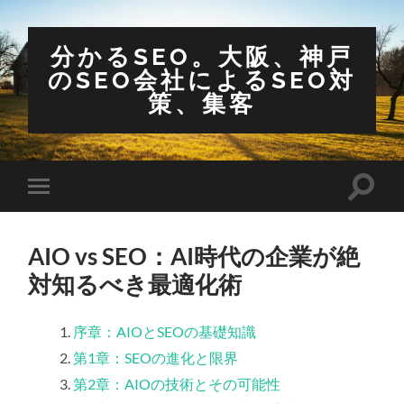
分かるSEO。大阪、神戸
のSEO会社によるSEO対
策、集客
検
モ
索
バ
フ
イ
ィ
ル
ー
AIO vs SEO：AI時代の企業が絶
メ
ル
ニ
対知るべき最適化術
ド
ュ
を
ー
切
を
り
切
序章：AIOとSEOの基礎知識
替
り
え
第1章：SEOの進化と限界
替
る
え
第2章：AIOの技術とその可能性
る