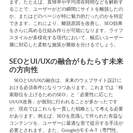
ます。たとえば、直帰率や平均滞在時間などを解析す
ることで、ユーザーがどの瞬間にサイトを離脱したの
か、またはどのページが特に魅力的だったのかを特定
できます。これにより、離脱原因を改善し、SEO効果
をさらに高める仕組み作りが可能になります。ライフ
スタイルが多様化する現代において、幅広いユーザー
層に対応した柔軟な施策が勝敗を分けるでしょう。
SEOとUI/UXの融合がもたらす未来
の方向性
SEOとUI/UXの融合は、未来のウェブサイト設計に
おける必須条件になりつつあります。これまでは「検
索順位を上げるためのSEO」と「必要性に応じた
UI/UX改善」が個別に行われることが多かったです
が、現在ではこれらを一貫した戦略として考える必要
があります。例えば、SEOを意識して作られた有益な
コンテンツを、ユーザーに最適な形で提示する手法が
必要とされます。また、GoogleがE-E-A-T（専門性、