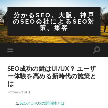
分かるSEO。大阪、神戸
のSEO会社によるSEO対
策、集客
検
モ
索
バ
フ
イ
ィ
ル
ー
SEO成功の鍵はUI/UX？ ユーザ
メ
ル
ニ
ー体験を高める新時代の施策と
ド
ュ
を
ー
は
切
を
り
切
替
り
2025年5月24日
え
替
る
え
SEOとUI/UXの関係性とは
る