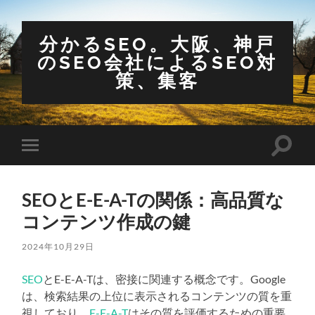
分かるSEO。大阪、神戸
のSEO会社によるSEO対
策、集客
検
モ
索
バ
フ
イ
ィ
ル
ー
SEOとE-E-A-Tの関係：高品質な
メ
ル
ニ
コンテンツ作成の鍵
ド
ュ
を
ー
切
を
2024年10月29日
り
切
替
り
え
SEO
とE-E-A-Tは、密接に関連する概念です。Google
替
る
え
は、検索結果の上位に表示されるコンテンツの質を重
る
視しており、
E-E-A-T
はその質を評価するための重要