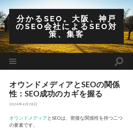
分かるSEO。大阪、神戸
のSEO会社によるSEO対
策、集客
検
モ
索
バ
フ
イ
ィ
ル
ー
オウンドメディアとSEOの関係
メ
ル
ニ
性：SEO成功のカギを握る
ド
ュ
を
ー
切
を
2024年4月28日
り
切
替
り
え
オウンドメディア
とSEOは、密接な関係性を持つ二つ
替
る
え
の要素です。
る