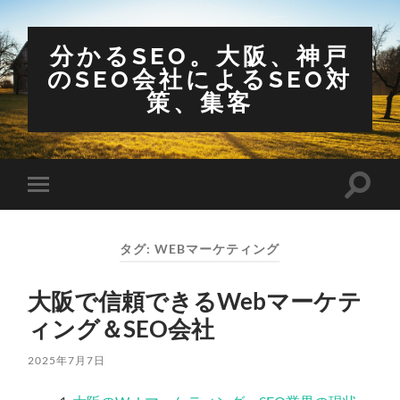
分かるSEO。大阪、神戸
のSEO会社によるSEO対
策、集客
検
モ
索
バ
フ
イ
ィ
ル
ー
タグ:
WEBマーケティング
メ
ル
ニ
ド
ュ
を
大阪で信頼できるWebマーケテ
ー
切
を
り
ィング＆SEO会社
切
替
り
え
替
る
2025年7月7日
え
る