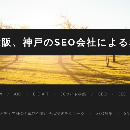
大阪、神戸のSEO会社による
W
AIO
E-E-A-T
ECサイト構築
GEO
SEO
メディアSEO！成功企業に学ぶ実践テクニック
SEO対策
S